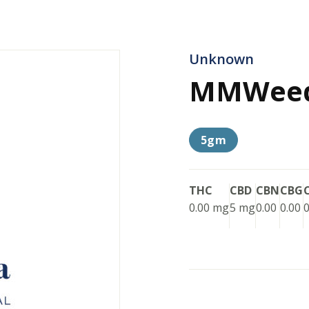
Unknown
MMWee
5gm
THC
CBD
CBN
CBG
0.00 mg
5 mg
0.00
0.00
0