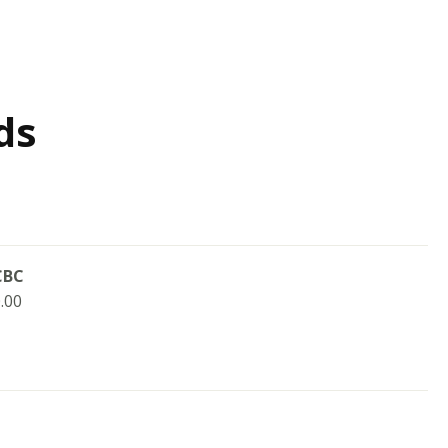
ds
CBC
.00