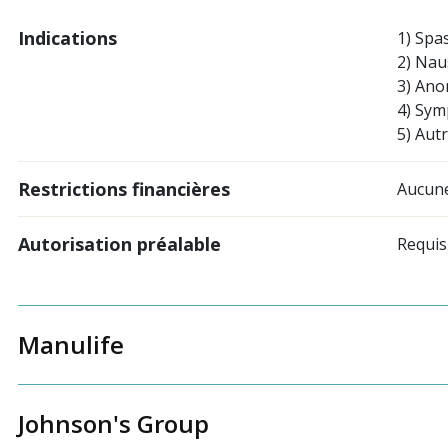
Indications
1) Spa
2) Nau
3) Ano
4) Symp
5) Autr
Restrictions financières
Aucune
Autorisation préalable
Requis
Manulife
Johnson's Group