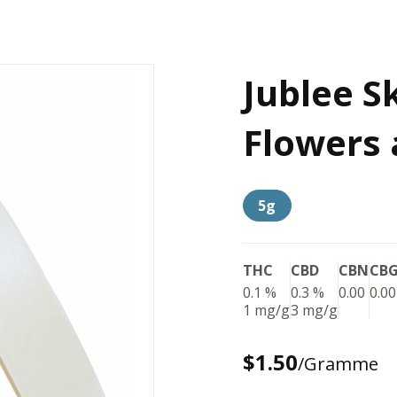
Jublee S
Flowers 
5g
THC
CBD
CBN
CB
0.1 %
0.3 %
0.00
0.00
1 mg/g
3 mg/g
$1.50
/Gramme