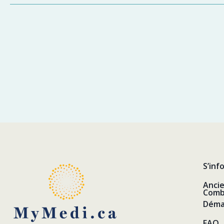
S’inf
Anci
Comb
Déma
FAQ